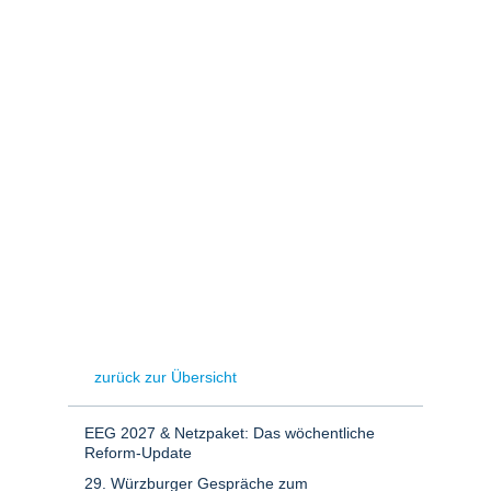
Stromerzeugung
Bibliothek
Wärme
Newsletter
Wasserstoff
Infomaterial
Schriften zum
Umweltenergierecht
zurück zur Übersicht
EEG 2027 & Netzpaket: Das wöchentliche
Reform-Update
29. Würzburger Gespräche zum