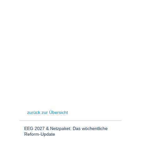
Stromerzeugung
Bibliothek
Wärme
Newsletter
Wasserstoff
Infomaterial
Schriften zum
Umweltenergierecht
zurück zur Übersicht
EEG 2027 & Netzpaket: Das wöchentliche
Reform-Update