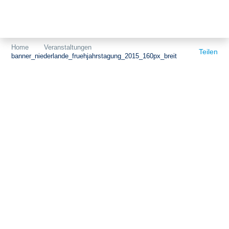
Themen
Projekte
Akzeptanz
Home
Veranstaltungen
Teilen
banner_niederlande_fruehjahrstagung_2015_160px_breit
Publikationen
Europa
News
Flächen
Blog
Genehmigungen
Karriere
Grundsatzfragen
Über uns
Märkte
Netze
Stiftungsporträt
Sektorenkopplung
Team
Speicher
Forschungsnetzwerk