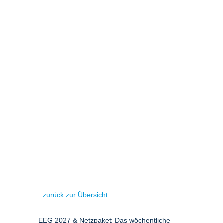
Stromerzeugung
Bibliothek
Wärme
Newsletter
Wasserstoff
Infomaterial
Schriften zum
Umweltenergierecht
zurück zur Übersicht
EEG 2027 & Netzpaket: Das wöchentliche