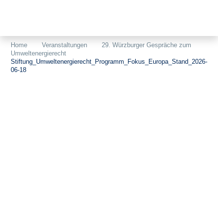
Themen
Projekte
Akzeptanz
Home
Veranstaltungen
29. Würzburger Gespräche zum
Umweltenergierecht
Publikationen
Europa
Stiftung_Umweltenergierecht_Programm_Fokus_Europa_Stand_2026-
06-18
News
Flächen
Blog
Genehmigungen
Karriere
Grundsatzfragen
Über uns
Märkte
Netze
Stiftungsporträt
Sektorenkopplung
Team
Speicher
Forschungsnetzwerk