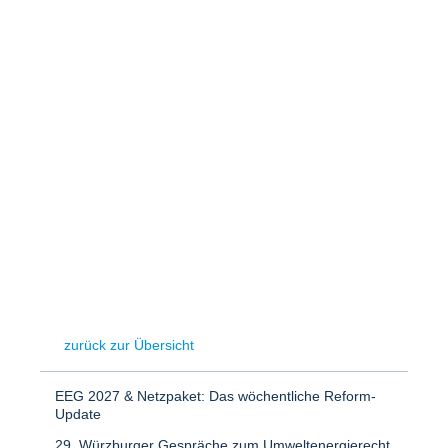
Speicher
Forschungsnetzwerk
Stromerzeugung
Bibliothek
Wärme
Newsletter
Wasserstoff
Infomaterial
Schriften zum Umweltenergierecht
zurück zur Übersicht
EEG 2027 & Netzpaket: Das wöchentliche Reform-
Update
29. Würzburger Gespräche zum Umweltenergierecht