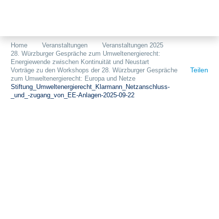
Themen
Projekte
Akzeptanz
Home
Veranstaltungen
Veranstaltungen 2025
28. Würzburger Gespräche zum Umweltenergierecht:
Publikationen
Europa
Energiewende zwischen Kontinuität und Neustart
Teilen
Vorträge zu den Workshops der 28. Würzburger Gespräche
News
Flächen
zum Umweltenergierecht: Europa und Netze
Stiftung_Umweltenergierecht_Klarmann_Netzanschluss-
_und_-zugang_von_EE-Anlagen-2025-09-22
Blog
Genehmigungen
Karriere
Grundsatzfragen
Über uns
Märkte
Netze
Stiftungsporträt
Sektorenkopplung
Team
Speicher
Forschungsnetzwerk