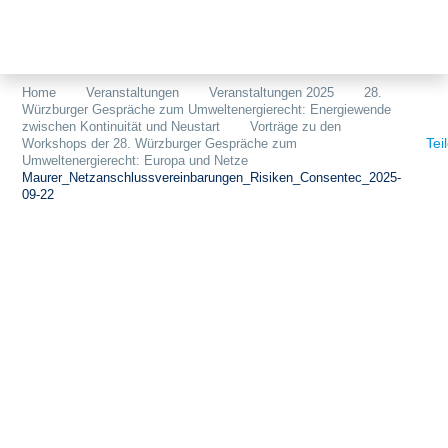
Themen
Projekte
Akzeptanz
Home
Veranstaltungen
Veranstaltungen 2025
28.
Würzburger Gespräche zum Umweltenergierecht: Energiewende
Publikationen
Europa
zwischen Kontinuität und Neustart
Vorträge zu den
Tei
Workshops der 28. Würzburger Gespräche zum
News
Flächen
Umweltenergierecht: Europa und Netze
Maurer_Netzanschlussvereinbarungen_Risiken_Consentec_2025-
09-22
Blog
Genehmigungen
Karriere
Grundsatzfragen
Über uns
Märkte
Netze
Stiftungsporträt
Sektorenkopplung
Team
Speicher
Forschungsnetzwerk