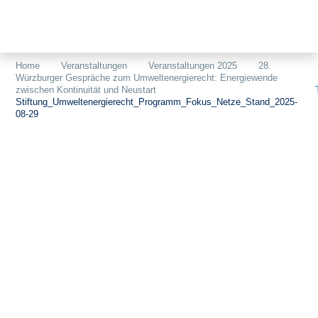
Themen
Projekte
Akzeptanz
Home
Veranstaltungen
Veranstaltungen 2025
28.
Würzburger Gespräche zum Umweltenergierecht: Energiewende
Publikationen
Europa
zwischen Kontinuität und Neustart
Stiftung_Umweltenergierecht_Programm_Fokus_Netze_Stand_2025-
News
Flächen
08-29
Blog
Genehmigungen
Karriere
Grundsatzfragen
Über uns
Märkte
Netze
Stiftungsporträt
Sektorenkopplung
Team
Speicher
Forschungsnetzwerk