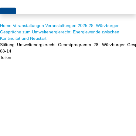
Themen
Home
Veranstaltungen
Veranstaltungen 2025
28. Würzburger
Projekte
Akzeptanz
Gespräche zum Umweltenergierecht: Energiewende zwischen
Kontinuität und Neustart
Publikationen
Europa
Stiftung_Umweltenergierecht_Geamtprogramm_28._Würzburger_Ges
08-14
News
Flächen
Teilen
Blog
Genehmigungen
Karriere
Grundsatzfragen
Über uns
Märkte
Netze
Stiftungsporträt
Sektorenkopplung
Team