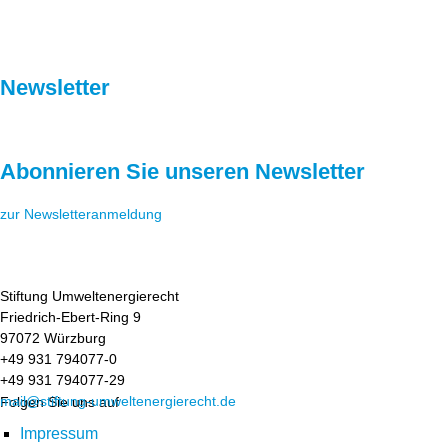
Newsletter
Abonnieren Sie unseren Newsletter
zur Newsletteranmeldung
Stiftung Umweltenergierecht
Friedrich-Ebert-Ring 9
97072 Würzburg
+49 931 794077-0
+49 931 794077-29
mail@stiftung-umweltenergierecht.de
Folgen Sie uns auf
Impressum