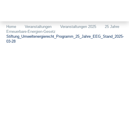
Themen
Projekte
Akzeptanz
Home
Veranstaltungen
Veranstaltungen 2025
25 Jahre
Erneuerbare-Energien-Gesetz
Publikationen
Europa
Stiftung_Umweltenergierecht_Programm_25_Jahre_EEG_Stand_2025-
03-28
News
Flächen
Blog
Genehmigungen
Karriere
Grundsatzfragen
Über uns
Märkte
Netze
Stiftungsporträt
Sektorenkopplung
Team
Speicher
Forschungsnetzwerk