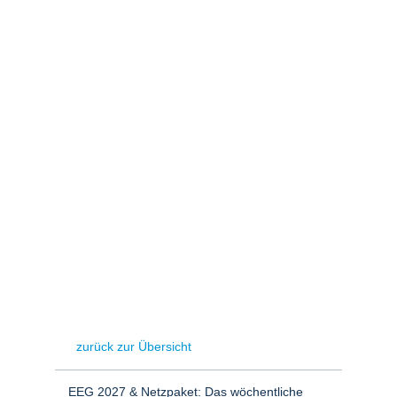
Stromerzeugung
Bibliothek
Wärme
Newsletter
Wasserstoff
Infomaterial
Schriften zum
Umweltenergierecht
zurück zur Übersicht
EEG 2027 & Netzpaket: Das wöchentliche