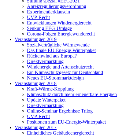
Stiftung spezial #EEG2021
Anreizregulierungsverordnung
Experimentierklauseln
UVP-Recht
Entwicklungen Windenergierecht
Senkung EEG-Umlage
Corona-Folgen Energiewenderecht
Veranstaltungen 2019
Sozialverträgliche Wärmewende
Das finale EU-Energie-Winterpaket
Rückenwind aus Europa?
Direktvermarktung
Windenergie und Artenschutzrecht
Ein Klimaschutzgesetz für Deutschland
Neues EU-Strommarktdesign
Veranstaltungen 2018
Kraft-Wärme-Kopplung
Klimaschutz durch mehr erneuerbare Energien
Update Winterpaket
Direktvermarktung
Online-Seminar Ergebnisse Trilog
UVP-Recht
Positionen zum EU-Energie-Winterpaket
Veranstaltungen 2017
Einheitliches Gebäudeenergierecht