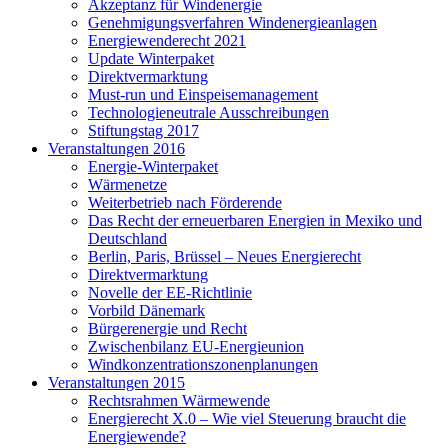
Akzeptanz für Windenergie
Genehmigungsverfahren Windenergieanlagen
Energiewenderecht 2021
Update Winterpaket
Direktvermarktung
Must-run und Einspeisemanagement
Technologieneutrale Ausschreibungen
Stiftungstag 2017
Veranstaltungen 2016
Energie-Winterpaket
Wärmenetze
Weiterbetrieb nach Förderende
Das Recht der erneuerbaren Energien in Mexiko und
Deutschland
Berlin, Paris, Brüssel – Neues Energierecht
Direktvermarktung
Novelle der EE-Richtlinie
Vorbild Dänemark
Bürgerenergie und Recht
Zwischenbilanz EU-Energieunion
Windkonzentrationszonenplanungen
Veranstaltungen 2015
Rechtsrahmen Wärmewende
Energierecht X.0 – Wie viel Steuerung braucht die
Energiewende?