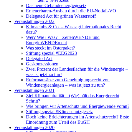
den 2 %-Prozess
Das neue Gebäudeenergiegesetz
Erneuerbaren-Ausbau durch die EU-Notfall-VO
Delegated Act für grünen Wasserstoff
Veranstaltungen 2022
Klimaclubs & Co. – Was sagt internationales Recht
dazu?
Wer? Wie? Was? – ZeitenWENDE und
EnergieWENDErecht
Was steckt im Osterpaket?
Stiftung spezial #EEG2023
Delegated Act
Gaskonzessionen
Zwei Prozent der Landesflächen für die Windenergie –
was ist jetzt zu tun?
Reformansätze zum Genehmigungsrecht von
Windenergieanlagen – was ist jetzt zu tun?
Veranstaltungen 2021
Ziel Klimaneutralität – (Wie) hält das Energierecht
Schritt?
Wie bringen wir Artenschutz und Energiewende voran?
Stiftung spezial #Klimaschutzgesetz
Doch keine Erleichterungen im Artenschutzrecht? Erste
Einordnung zum Urteil des EuGH
Veranstaltungen 2020