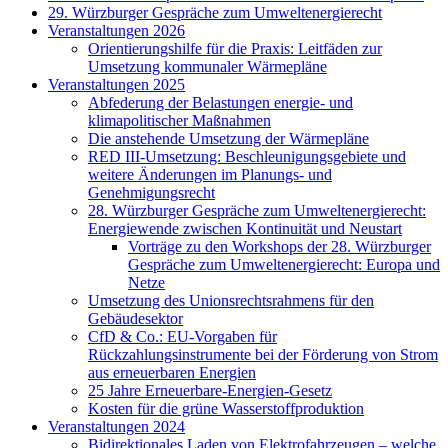
29. Würzburger Gespräche zum Umweltenergierecht
Veranstaltungen 2026
Orientierungshilfe für die Praxis: Leitfäden zur
Umsetzung kommunaler Wärmepläne
Veranstaltungen 2025
Abfederung der Belastungen energie- und
klimapolitischer Maßnahmen
Die anstehende Umsetzung der Wärmepläne
RED III-Umsetzung: Beschleunigungsgebiete und
weitere Änderungen im Planungs- und
Genehmigungsrecht
28. Würzburger Gespräche zum Umweltenergierecht:
Energiewende zwischen Kontinuität und Neustart
Vorträge zu den Workshops der 28. Würzburger
Gespräche zum Umweltenergierecht: Europa und
Netze
Umsetzung des Unionsrechtsrahmens für den
Gebäudesektor
CfD & Co.: EU-Vorgaben für
Rückzahlungsinstrumente bei der Förderung von Strom
aus erneuerbaren Energien
25 Jahre Erneuerbare-Energien-Gesetz
Kosten für die grüne Wasserstoffproduktion
Veranstaltungen 2024
Bidirektionales Laden von Elektrofahrzeugen – welche