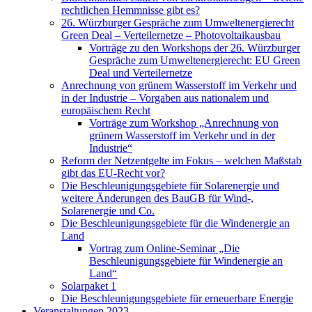
rechtlichen Hemmnisse gibt es?
26. Würzburger Gespräche zum Umweltenergierecht
Green Deal – Verteilernetze – Photovoltaikausbau
Vorträge zu den Workshops der 26. Würzburger
Gespräche zum Umweltenergierecht: EU Green
Deal und Verteilernetze
Anrechnung von grünem Wasserstoff im Verkehr und
in der Industrie – Vorgaben aus nationalem und
europäischem Recht
Vorträge zum Workshop „Anrechnung von
grünem Wasserstoff im Verkehr und in der
Industrie“
Reform der Netzentgelte im Fokus – welchen Maßstab
gibt das EU-Recht vor?
Die Beschleunigungsgebiete für Solarenergie und
weitere Änderungen des BauGB für Wind-,
Solarenergie und Co.
Die Beschleunigungsgebiete für die Windenergie an
Land
Vortrag zum Online-Seminar „Die
Beschleunigungsgebiete für Windenergie an
Land“
Solarpaket 1
Die Beschleunigungsgebiete für erneuerbare Energie
Veranstaltungen 2023