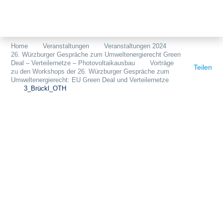
Themen
Projekte
Akzeptanz
Home
Veranstaltungen
Veranstaltungen 2024
26. Würzburger Gespräche zum Umweltenergierecht Green
Publikationen
Europa
Deal – Verteilernetze – Photovoltaikausbau
Vorträge
Teilen
zu den Workshops der 26. Würzburger Gespräche zum
News
Flächen
Umweltenergierecht: EU Green Deal und Verteilernetze
3_Brückl_OTH
Blog
Genehmigungen
Karriere
Grundsatzfragen
Über uns
Märkte
Netze
Stiftungsporträt
Sektorenkopplung
Team
Speicher
Forschungsnetzwerk