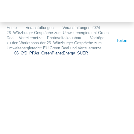
Themen
Projekte
Akzeptanz
Home
Veranstaltungen
Veranstaltungen 2024
26. Würzburger Gespräche zum Umweltenergierecht Green
Publikationen
Europa
Deal – Verteilernetze – Photovoltaikausbau
Vorträge
Teilen
zu den Workshops der 26. Würzburger Gespräche zum
News
Flächen
Umweltenergierecht: EU Green Deal und Verteilernetze
03_CfD_PPAs_GreenPlanetEnergy_SUER
Blog
Genehmigungen
Karriere
Grundsatzfragen
Über uns
Märkte
Netze
Stiftungsporträt
Sektorenkopplung
Team
Speicher
Forschungsnetzwerk