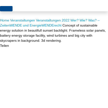
Themen
Home
Veranstaltungen
Veranstaltungen 2022
Wer? Wie? Was? –
Projekte
Akzeptanz
ZeitenWENDE und EnergieWENDErecht
Concept of sustainable
energy solution in beautifull sunset backlight. Frameless solar panels,
Publikationen
Europa
battery energy storage facility, wind turbines and big city with
skycrapers in background. 3d rendering.
News
Flächen
Teilen
Blog
Genehmigungen
Karriere
Grundsatzfragen
Über uns
Märkte
Netze
Stiftungsporträt
Sektorenkopplung
Team