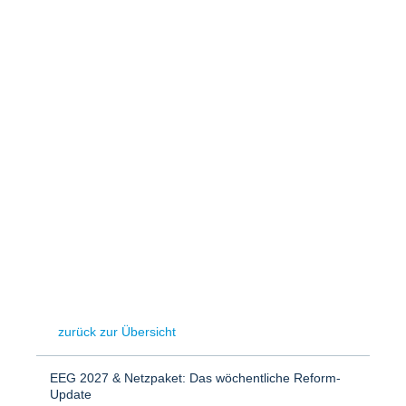
Speicher
Forschungsnetzwerk
Stromerzeugung
Bibliothek
Wärme
Newsletter
Wasserstoff
Infomaterial
Schriften zum Umweltenergierecht
zurück zur Übersicht
EEG 2027 & Netzpaket: Das wöchentliche Reform-
Update