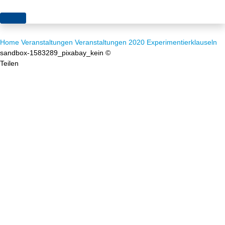
Themen
Home
Veranstaltungen
Veranstaltungen 2020
Experimentierklauseln
Projekte
Akzeptanz
sandbox-1583289_pixabay_kein ©
Teilen
Publikationen
Europa
News
Flächen
Blog
Genehmigungen
Karriere
Grundsatzfragen
Über uns
Märkte
Netze
Stiftungsporträt
Sektorenkopplung
Team