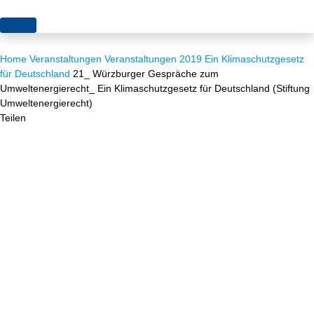
Themen
Home
Veranstaltungen
Veranstaltungen 2019
Ein Klimaschutzgesetz
Projekte
Akzeptanz
für Deutschland
21_ Würzburger Gespräche zum
Umweltenergierecht_ Ein Klimaschutzgesetz für Deutschland (Stiftung
Publikationen
Europa
Umweltenergierecht)
Teilen
News
Flächen
Blog
Genehmigungen
Karriere
Grundsatzfragen
Über uns
Märkte
Netze
Stiftungsporträt
Sektorenkopplung
Team