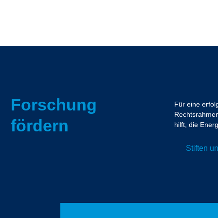
Forschung
Für eine erfo
Rechtsrahmen.
fördern
hilft, die En
Stiften 