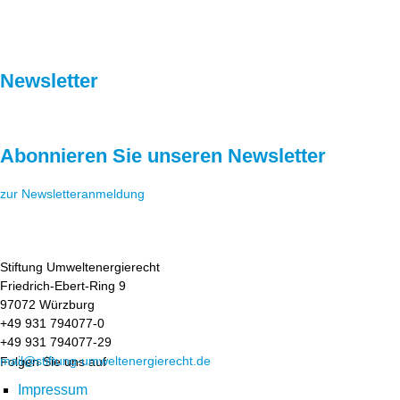
Newsletter
Abonnieren Sie unseren Newsletter
zur Newsletteranmeldung
Stiftung Umweltenergierecht
Friedrich-Ebert-Ring 9
97072 Würzburg
+49 931 794077-0
+49 931 794077-29
mail@stiftung-umweltenergierecht.de
Folgen Sie uns auf
Impressum