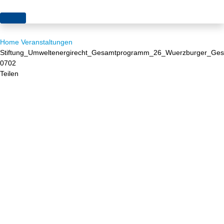
Themen
Home
Veranstaltungen
Projekte
Akzeptanz
Stiftung_Umweltenergirecht_Gesamtprogramm_26_Wuerzburger_Ge
0702
Publikationen
Europa
Teilen
News
Flächen
Blog
Genehmigungen
Karriere
Grundsatzfragen
Über uns
Märkte
Netze
Stiftungsporträt
Sektorenkopplung
Team