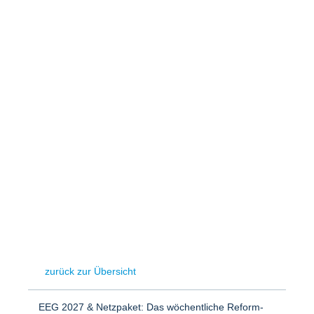
Speicher
Forschungsnetzwerk
Stromerzeugung
Bibliothek
Wärme
Newsletter
Wasserstoff
Infomaterial
Schriften zum Umweltenergierecht
zurück zur Übersicht
EEG 2027 & Netzpaket: Das wöchentliche Reform-