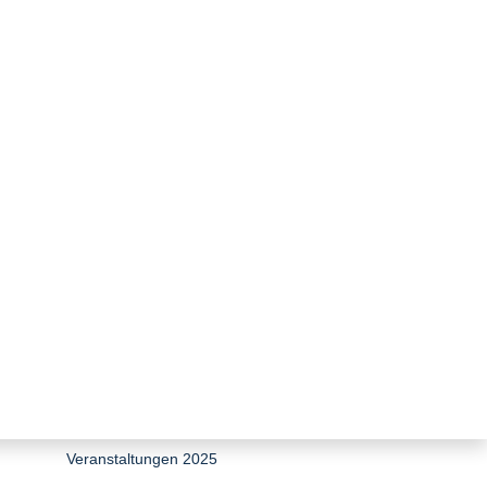
zurück zur Übersicht
EEG 2027 & Netzpaket: Das
wöchentliche Reform-Update
29. Würzburger Gespräche zum
Umweltenergierecht
Veranstaltungen 2026
Veranstaltungen 2025