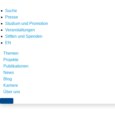
Suche
Presse
Studium und Promotion
Veranstaltungen
Home
Veranstaltungen
solar-park-1288842_1920©pixabay_160px
Stiften und Spenden
Teilen
EN
Themen
Projekte
Publikationen
News
Blog
Karriere
Über uns