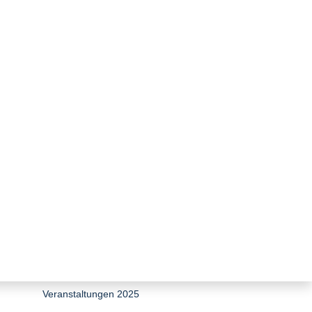
zurück zur Übersicht
EEG 2027 & Netzpaket: Das
wöchentliche Reform-Update
29. Würzburger Gespräche zum
Umweltenergierecht
Veranstaltungen 2026
Veranstaltungen 2025