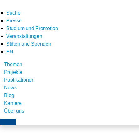
Suche
Presse
Studium und Promotion
Veranstaltungen
Home
Veranstaltungen
agreed_LOGO_RGB_small
Stiften und Spenden
Teilen
EN
Themen
Projekte
Publikationen
News
Blog
Karriere
Über uns