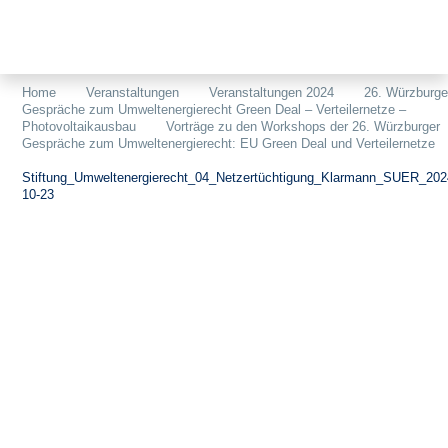
Themen
Projekte
Akzeptanz
Home
Veranstaltungen
Veranstaltungen 2024
26. Würzburge
Gespräche zum Umweltenergierecht Green Deal – Verteilernetze –
Publikationen
Europa
Photovoltaikausbau
Vorträge zu den Workshops der 26. Würzburger
Gespräche zum Umweltenergierecht: EU Green Deal und Verteilernetze
News
Flächen
Stiftung_Umweltenergierecht_04_Netzertüchtigung_Klarmann_SUER_202
10-23
Blog
Genehmigungen
Karriere
Grundsatzfragen
Über uns
Märkte
Netze
Stiftungsporträt
Sektorenkopplung
Team
Speicher
Forschungsnetzwerk