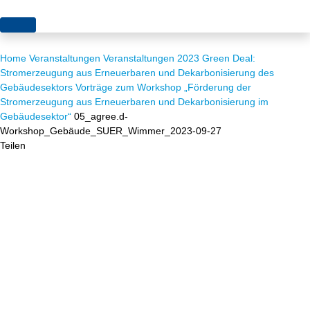
Themen
Home
Veranstaltungen
Veranstaltungen 2023
Green Deal:
Projekte
Akzeptanz
Stromerzeugung aus Erneuerbaren und Dekarbonisierung des
Gebäudesektors
Vorträge zum Workshop „Förderung der
Publikationen
Europa
Stromerzeugung aus Erneuerbaren und Dekarbonisierung im
Gebäudesektor“
05_agree.d-
News
Flächen
Workshop_Gebäude_SUER_Wimmer_2023-09-27
Teilen
Blog
Genehmigungen
Karriere
Grundsatzfragen
Über uns
Märkte
Netze
Stiftungsporträt
Sektorenkopplung
Team