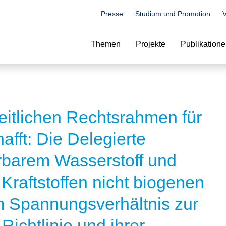
Presse
Studium und Promotion
V
Suche
Themen
Projekte
Publikation
eitlichen Rechtsrahmen für
afft: Die Delegierte
rbarem Wasserstoff und
raftstoffen nicht biogenen
 Spannungsverhältnis zur
ichtlinie und ihrer