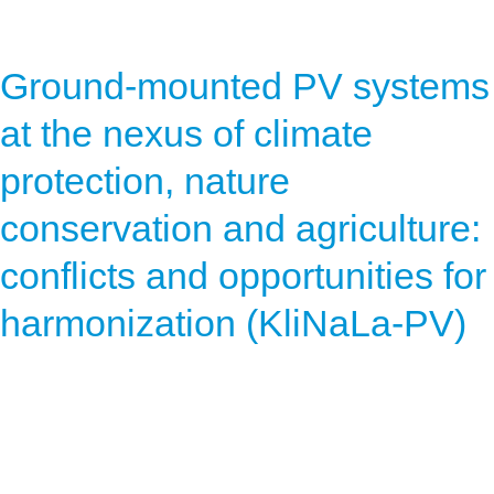
Hydrogen
Land use
Ground-mounted PV systems
Markets
at the nexus of climate
Sector coupling
protection, nature
conservation and agriculture:
conflicts and opportunities for
harmonization (KliNaLa-PV)