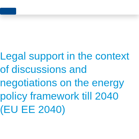
Topics
Projects
Acceptance
About us
Authorisation
Legal support in the context
Electricity production
Portrait of the foundation
of discussions and
Energy storage
Team
negotiations on the energy
Europe
policy framework till 2040
Fundamental questions
(EU EE 2040)
Grids
Heating