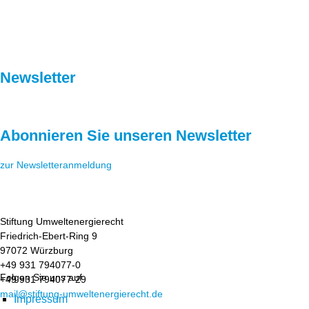
Newsletter
Abonnieren Sie unseren Newsletter
zur Newsletteranmeldung
Stiftung Umweltenergierecht
Friedrich-Ebert-Ring 9
97072 Würzburg
+49 931 794077-0
Folgen Sie uns auf
+49 931 794077-29
mail@stiftung-umweltenergierecht.de
Impressum