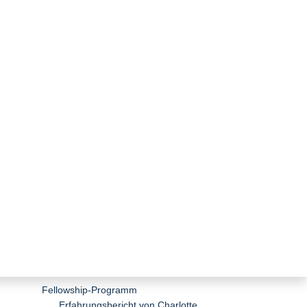
zurück zur Übersicht
Einführung und Überblick
Lehrangebote
Dissertation Lunch
DokNetz Umweltenergierecht
Fellowship-Programm
Erfahrungsbericht von Charlotte