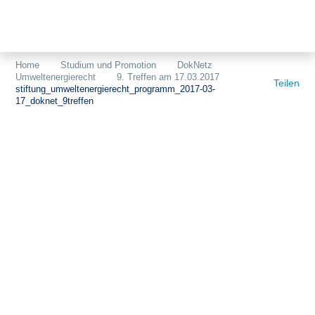
Themen
Projekte
Akzeptanz
Home
Studium und Promotion
DokNetz
Umweltenergierecht
9. Treffen am 17.03.2017
Publikationen
Europa
Teilen
stiftung_umweltenergierecht_programm_2017-03-
17_doknet_9treffen
News
Flächen
Blog
Genehmigungen
Karriere
Grundsatzfragen
Über uns
Märkte
Netze
Stiftungsporträt
Sektorenkopplung
Team
Speicher
Forschungsnetzwerk