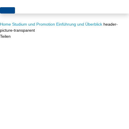
Themen
Home
Studium und Promotion
Einführung und Überblick
header-
Projekte
Akzeptanz
picture-transparent
Teilen
Publikationen
Europa
News
Flächen
Blog
Genehmigungen
Karriere
Grundsatzfragen
Über uns
Märkte
Netze
Stiftungsporträt
Sektorenkopplung
Team