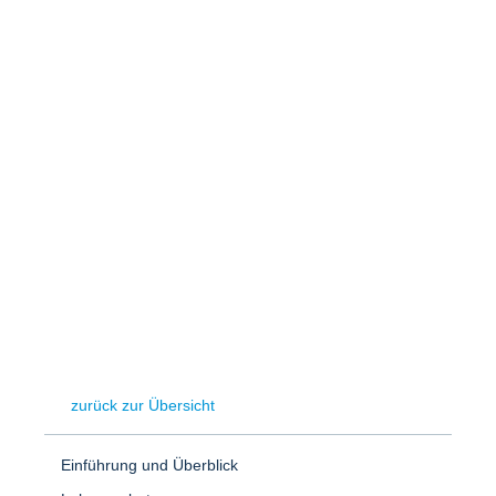
Speicher
Forschungsnetzwerk
Stromerzeugung
Bibliothek
Wärme
Newsletter
Wasserstoff
Infomaterial
Schriften zum Umweltenergierecht
zurück zur Übersicht
Einführung und Überblick