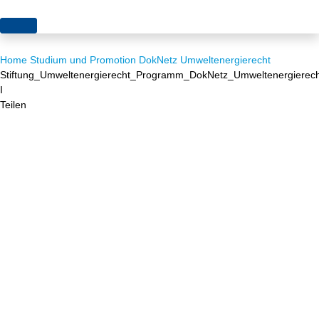
Themen
Home
Studium und Promotion
DokNetz Umweltenergierecht
Projekte
Akzeptanz
Stiftung_Umweltenergierecht_Programm_DokNetz_Umweltenergierec
I
Publikationen
Europa
Teilen
News
Flächen
Blog
Genehmigungen
Karriere
Grundsatzfragen
Über uns
Märkte
Netze
Stiftungsporträt
Sektorenkopplung
Team