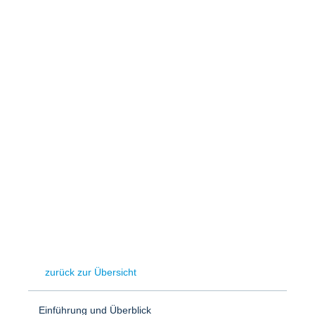
Speicher
Forschungsnetzwerk
Stromerzeugung
Bibliothek
Wärme
Newsletter
Wasserstoff
Infomaterial
Schriften zum Umweltenergierecht
zurück zur Übersicht
Einführung und Überblick