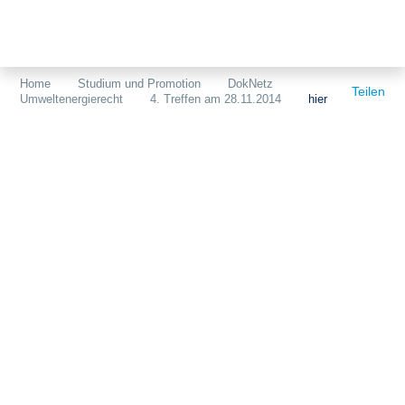
Themen
Projekte
Akzeptanz
Home
Studium und Promotion
DokNetz
Teilen
Umweltenergierecht
4. Treffen am 28.11.2014
hier
Publikationen
Europa
News
Flächen
Blog
Genehmigungen
Karriere
Grundsatzfragen
Über uns
Märkte
Netze
Stiftungsporträt
Sektorenkopplung
Team
Speicher
Forschungsnetzwerk