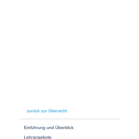
Stromerzeugung
Bibliothek
Wärme
Newsletter
Wasserstoff
Infomaterial
Schriften zum
Umweltenergierecht
zurück zur Übersicht
Einführung und Überblick
Lehrangebote