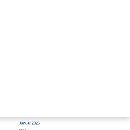
Zeitraum
August 2026
Juli 2026
Juni 2026
Mai 2026
April 2026
März 2026
Februar 2026
Januar 2026