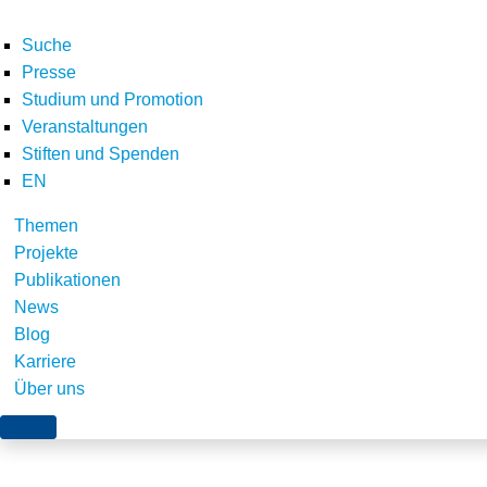
Suche
Presse
Studium und Promotion
Veranstaltungen
Stiften und Spenden
EN
Themen
Szenarienbasierte Ana
Projekte
Publikationen
die Infrastrukturen i
News
Blog
und Auswirkungen auf 
Karriere
Planung (Energieinfras
Über uns