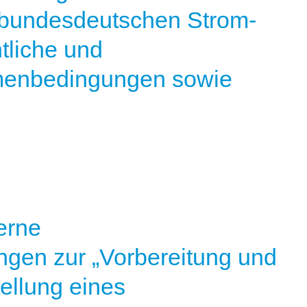
 bundesdeutschen Strom-
liche und
menbedingungen sowie
n
erne
ngen zur „Vorbereitung und
tellung eines