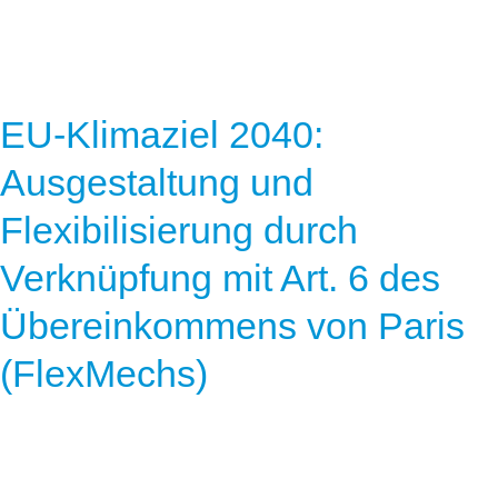
Speicher
Forschungsnetzwerk
Stromerzeugung
Bibliothek
Wärme
Newsletter
EU-Klimaziel 2040:
Wasserstoff
Infomaterial
Ausgestaltung und
Schriften zum Umweltenergierecht
Flexibilisierung durch
Verknüpfung mit Art. 6 des
Übereinkommens von Paris
(FlexMechs)