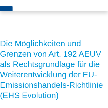
Themen
Projekte
Akzeptanz
Publikationen
Europa
Die Möglichkeiten und
News
Flächen
Grenzen von Art. 192 AEUV
Blog
Genehmigungen
als Rechtsgrundlage für die
Karriere
Grundsatzfragen
Weiterentwicklung der EU-
Über uns
Märkte
Emissionshandels-Richtlinie
Netze
Stiftungsporträt
(EHS Evolution)
Sektorenkopplung
Team