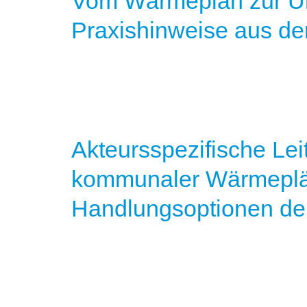
Vom Wärmeplan zur Um
Praxishinweise aus d
Akteursspezifische Le
kommunaler Wärmeplän
Handlungsoptionen der