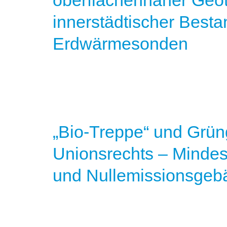
oberflächennaher Geot
innerstädtischer Besta
Erdwärmesonden
„Bio-Treppe“ und Grün
Unionsrechts – Mindes
und Nullemissionsgeb