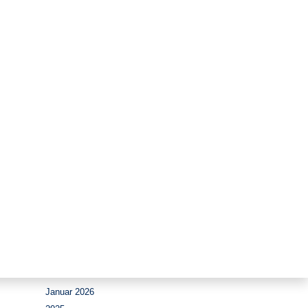
Zeitraum
August 2026
Juli 2026
Juni 2026
Mai 2026
April 2026
März 2026
Februar 2026
Januar 2026