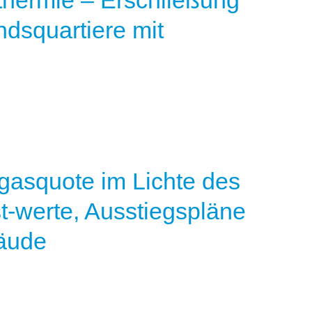
hermie – Erschließung
ndsquartiere mit
gasquote im Lichte des
t-werte, Ausstiegspläne
äude