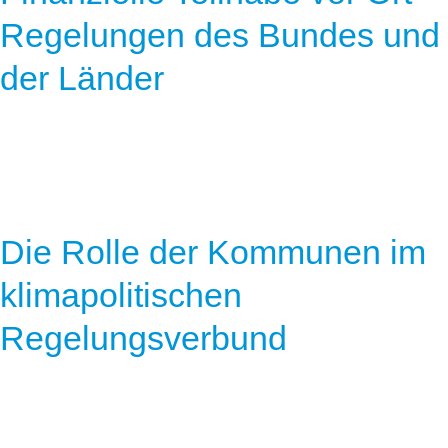
Speicher
Forschungsnetzwerk
Regelungen des Bundes und
Stromerzeugung
Bibliothek
der Länder
Wärme
Newsletter
Wasserstoff
Infomaterial
Schriften zum Umweltenergierecht
Die Rolle der Kommunen im
klimapolitischen
Regelungsverbund