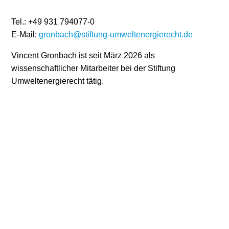
Stromerzeugung
Bibliothek
Tel.: +49 931 794077-0
E-Mail:
gronbach@stiftung-umweltenergierecht.de
Wärme
Newsletter
Vincent Gronbach ist seit März 2026 als
Wasserstoff
Infomaterial
wissenschaftlicher Mitarbeiter bei der Stiftung
Umweltenergierecht tätig.
Schriften zum
Umweltenergierecht