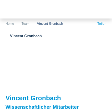
Themen
Projekte
Akzeptanz
Teilen
Home
Team
Vincent Gronbach
Publikationen
Europa
Vincent Gronbach
News
Flächen
Blog
Genehmigungen
Karriere
Grundsatzfragen
Über uns
Märkte
Netze
Stiftungsporträt
Vincent Gronbach
Sektorenkopplung
Team
Wissenschaftlicher Mitarbeiter
Speicher
Forschungsnetzwerk