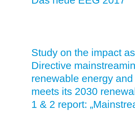
Das neue EEG 2017
Study on the impact a
Directive mainstreami
renewable energy and 
meets its 2030 renewab
1 & 2 report: „Mainst