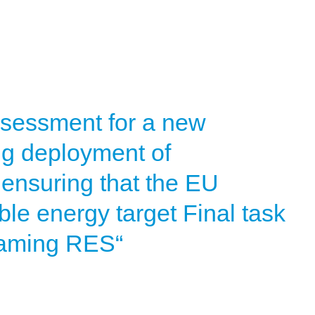
ssessment for a new
ng deployment of
ensuring that the EU
le energy target Final task
reaming RES“