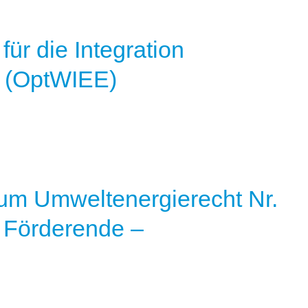
ür die Integration
n (OptWIEE)
um Umweltenergierecht Nr.
h Förderende –