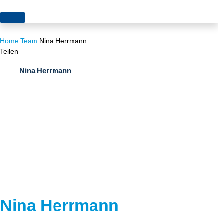
Themen
Home
Team
Nina Herrmann
Projekte
Akzeptanz
Teilen
Publikationen
Europa
Nina Herrmann
News
Flächen
Blog
Genehmigungen
Karriere
Grundsatzfragen
Über uns
Märkte
Netze
Stiftungsporträt
Nina Herrmann
Sektorenkopplung
Team