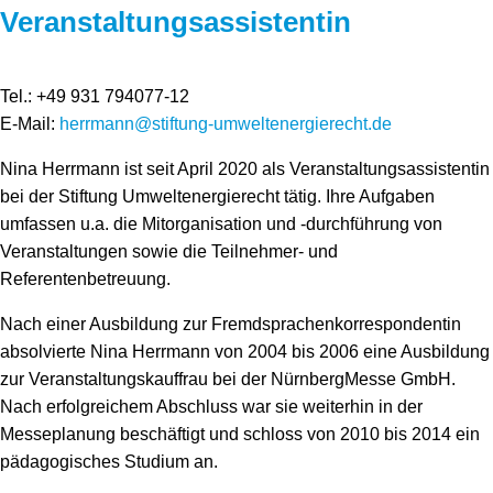
Speicher
Forschungsnetzwerk
Veranstaltungsassistentin
Stromerzeugung
Bibliothek
Tel.: +49 931 794077-12
Wärme
Newsletter
E-Mail:
herrmann@stiftung-umweltenergierecht.de
Wasserstoff
Infomaterial
Nina Herrmann ist seit April 2020 als Veranstaltungsassistentin
bei der Stiftung Umweltenergierecht tätig. Ihre Aufgaben
Schriften zum Umweltenergierecht
umfassen u.a. die Mitorganisation und -durchführung von
Veranstaltungen sowie die Teilnehmer- und
Referentenbetreuung.
Nach einer Ausbildung zur Fremdsprachenkorrespondentin
absolvierte Nina Herrmann von 2004 bis 2006 eine Ausbildung
zur Veranstaltungskauffrau bei der NürnbergMesse GmbH.
Nach erfolgreichem Abschluss war sie weiterhin in der
Messeplanung beschäftigt und schloss von 2010 bis 2014 ein
pädagogisches Studium an.