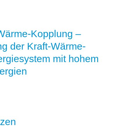
t-Wärme-Kopplung –
ng der Kraft-Wärme-
ergiesystem mit hohem
ergien
tzen