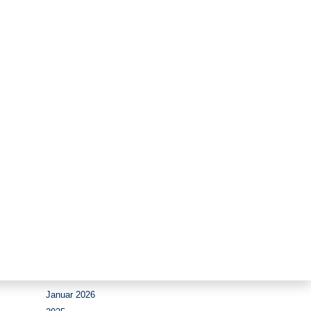
Zeitraum
August 2026
Juli 2026
Juni 2026
Mai 2026
April 2026
März 2026
Februar 2026
Januar 2026