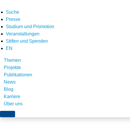
Suche
Presse
Studium und Promotion
Veranstaltungen
Stiften und Spenden
EN
Themen
Szenarienbasierte Ana
Projekte
Publikationen
die Infrastrukturen i
News
Blog
und Auswirkungen auf 
Karriere
Planung (Energieinfras
Über uns