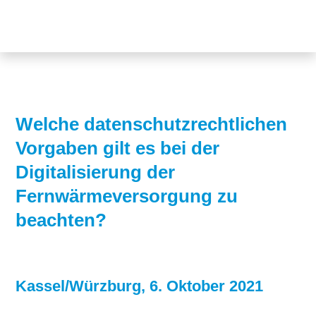
Themen
Projekte
Akzeptanz
Publikationen
Europa
News
Flächen
Welche datenschutzrechtlichen
Vorgaben gilt es bei der
Blog
Genehmigungen
Digitalisierung der
Karriere
Grundsatzfragen
Fernwärmeversorgung zu
Über uns
Märkte
beachten?
Netze
Stiftungsporträt
Sektorenkopplung
Team
Kassel/Würzburg, 6. Oktober 2021
Speicher
Forschungsnetzwerk