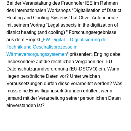
Bei der Veranstaltung des Fraunhofer IEE im Rahmen
Stromerzeugung
Bibliothek
des internationalen Workshops “Digitalisation of District
Heating and Cooling Systems” hat Oliver Antoni heute
Wärme
Newsletter
mit seinem Vortrag “Legal aspects in the digitization of
district heating (and cooling) ” Forschungsergebnisse
Wasserstoff
Infomaterial
aus dem Projekt „
FW-Digital – Digitalisierung der
Technik und Geschäftsprozesse in
Schriften zum
Wärmeversorgungssystemen
“ präsentiert. Er ging dabei
Umweltenergierecht
insbesondere auf die rechtlichen Vorgaben der EU-
Datenschutzgrundverordnung (EU-DSGVO) ein. Wann
liegen persönliche Daten vor? Unter welchen
Voraussetzungen dürfen diese verarbeitet werden? Was
muss eine Einwilligungserklärungen erfüllen, wenn
jemand mit der Verarbeitung seiner persönlichen Daten
einverstanden ist?