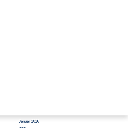
Zeitraum
August 2026
Juli 2026
Juni 2026
Mai 2026
April 2026
März 2026
Februar 2026
Januar 2026