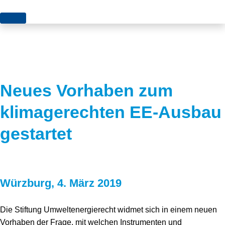
Themen
Projekte
Akzeptanz
Publikationen
Europa
Neues Vorhaben zum
News
Flächen
klimagerechten EE-Ausbau
Blog
Genehmigungen
gestartet
Karriere
Grundsatzfragen
Über uns
Märkte
Würzburg, 4. März 2019
Netze
Stiftungsporträt
Sektorenkopplung
Team
Die Stiftung Umweltenergierecht widmet sich in einem neuen
Vorhaben der Frage, mit welchen Instrumenten und