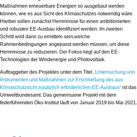
Speicher
Forschungsnetzwerk
Maßnahmen erneuerbare Energien so ausgebaut werden
können, wie es aus Sicht des Klimaschutzes notwendig wäre.
Stromerzeugung
Bibliothek
Hierbei sollen zunächst Hemmnisse für einen ambitionierten
und robusten EE-Ausbau identifiziert werden. Im zweiten
Wärme
Newsletter
Schritt wird dann zu ermitteln sein,welche
Rahmenbedingungen angepasst werden müssen, um diese
Wasserstoff
Infomaterial
Hemmnisse zu reduzieren. Der Fokus liegt auf den EE-
Schriften zum Umweltenergierecht
Technologien der Windenergie und Photovoltaik.
Auftraggeber des Projektes unter dem Titel
„Untersuchung von
Instrumenten und Maßnahmen zur Erschließung des aus
Klimaschutzsicht zusätzlich erforderlichen EE-Ausbaus“
ist das
Umweltbundesamt. Das gemeinsame Projekt mit dem
federführenden Öko-Institut läuft von Januar 2019 bis Mai 2021.