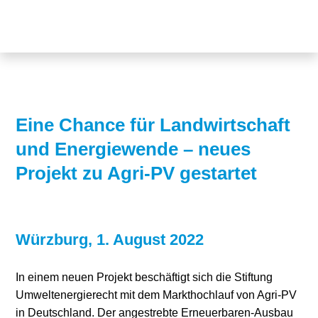
Themen
Projekte
Akzeptanz
Publikationen
Europa
News
Flächen
Eine Chance für Landwirtschaft
und Energiewende – neues
Blog
Genehmigungen
Projekt zu Agri-PV gestartet
Karriere
Grundsatzfragen
Über uns
Märkte
Würzburg, 1. August 2022
Netze
Stiftungsporträt
In einem neuen Projekt beschäftigt sich die Stiftung
Sektorenkopplung
Team
Umweltenergierecht mit dem Markthochlauf von Agri-PV
Speicher
Forschungsnetzwerk
in Deutschland. Der angestrebte Erneuerbaren-Ausbau