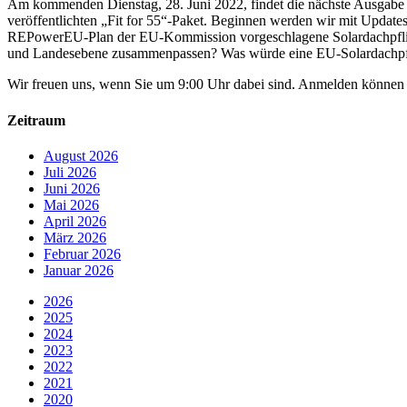
Am kommenden Dienstag, 28. Juni 2022, findet die nächste Ausgabe
veröffentlichten „Fit for 55“-Paket. Beginnen werden wir mit Updat
REPowerEU-Plan der EU-Kommission vorgeschlagene Solardachpflich
und Landesebene zusammenpassen? Was würde eine EU-Solardachpflich
Wir freuen uns, wenn Sie um 9:00 Uhr dabei sind. Anmelden können 
Zeitraum
August 2026
Juli 2026
Juni 2026
Mai 2026
April 2026
März 2026
Februar 2026
Januar 2026
2026
2025
2024
2023
2022
2021
2020