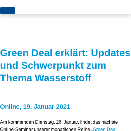
Themen
Projekte
Akzeptanz
Publikationen
Europa
Green Deal erklärt: Updates
News
Flächen
und Schwerpunkt zum
Blog
Genehmigungen
Thema Wasserstoff
Karriere
Grundsatzfragen
Über uns
Märkte
Online, 19. Januar 2021
Netze
Stiftungsporträt
Sektorenkopplung
Team
Am kommenden Dienstag, 26. Januar, findet das nächste
Online-Seminar unserer monatlichen Reihe
„Green Deal