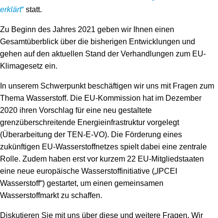
Speicher
Forschungsnetzwerk
erklärt
“
statt.
Stromerzeugung
Bibliothek
Zu Beginn des Jahres 2021 geben wir Ihnen einen
Gesamtüberblick über die bisherigen Entwicklungen und
Wärme
Newsletter
gehen auf den aktuellen Stand der Verhandlungen zum EU-
Klimagesetz ein.
Wasserstoff
Infomaterial
In unserem Schwerpunkt beschäftigen wir uns mit Fragen zum
Schriften zum Umweltenergierecht
Thema Wasserstoff. Die EU-Kommission hat im Dezember
2020 ihren Vorschlag für eine neu gestaltete
grenzüberschreitende Energieinfrastruktur vorgelegt
(Überarbeitung der TEN-E-VO). Die Förderung eines
zukünftigen EU-Wasserstoffnetzes spielt dabei eine zentrale
Rolle. Zudem haben erst vor kurzem 22 EU-Mitgliedstaaten
eine neue europäische Wasserstoffinitiative („IPCEI
Wasserstoff“) gestartet, um einen gemeinsamen
Wasserstoffmarkt zu schaffen.
Diskutieren Sie mit uns über diese und weitere Fragen. Wir