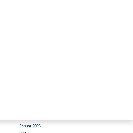
Zeitraum
August 2026
Juli 2026
Juni 2026
Mai 2026
April 2026
März 2026
Februar 2026
Januar 2026