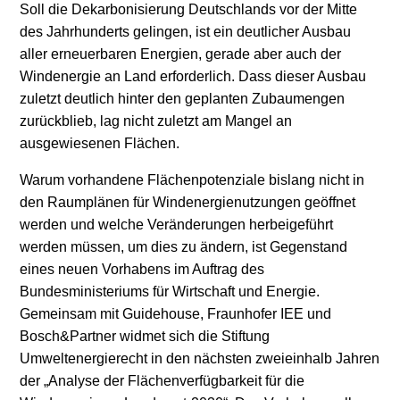
Soll die Dekarbonisierung Deutschlands vor der Mitte
Stromerzeugung
Bibliothek
des Jahrhunderts gelingen, ist ein deutlicher Ausbau
aller erneuerbaren Energien, gerade aber auch der
Wärme
Newsletter
Windenergie an Land erforderlich. Dass dieser Ausbau
zuletzt deutlich hinter den geplanten Zubaumengen
Wasserstoff
Infomaterial
zurückblieb, lag nicht zuletzt am Mangel an
ausgewiesenen Flächen.
Schriften zum
Umweltenergierecht
Warum vorhandene Flächenpotenziale bislang nicht in
den Raumplänen für Windenergienutzungen geöffnet
werden und welche Veränderungen herbeigeführt
werden müssen, um dies zu ändern, ist Gegenstand
eines neuen Vorhabens im Auftrag des
Bundesministeriums für Wirtschaft und Energie.
Gemeinsam mit Guidehouse, Fraunhofer IEE und
Bosch&Partner widmet sich die Stiftung
Umweltenergierecht in den nächsten zweieinhalb Jahren
der „Analyse der Flächenverfügbarkeit für die