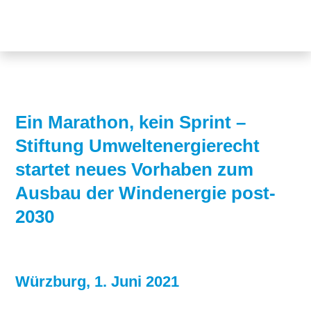
Themen
Projekte
Akzeptanz
Publikationen
Europa
News
Flächen
Ein Marathon, kein Sprint –
Stiftung Umweltenergierecht
Blog
Genehmigungen
startet neues Vorhaben zum
Karriere
Grundsatzfragen
Ausbau der Windenergie post-
Über uns
Märkte
2030
Netze
Stiftungsporträt
Sektorenkopplung
Team
Würzburg, 1. Juni 2021
Speicher
Forschungsnetzwerk