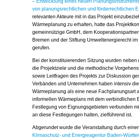
– Entwicklung eines neuen Planungsinstruments
von planungsrechtlichen und förderrechtlichen 
relevanten Akteure mit in das Projekt einzubez
Wärmeplanung zu erhalten, hatte das Projektkon
gemeinnützige GmbH, dem Kooperationspartner H
Bremen und der Stiftung Umweltenergierecht i
gerufen.
Bei der konstituierenden Sitzung wurden neben
die Projektziele und die methodische Vorgehens
sowie Leitfragen des Projekts zur Diskussion ges
Verbänden und Unternehmen haben intensiv die 
Wärmeplanung als eine neue Fachplanungsart au
informellen Wärmeplans mit dem verbindlichen 
Festlegung von Eignungsgebieten verbunden mit e
an diese Festlegungen halten, zielführend ist.
Abgerundet wurde die Veranstaltung durch einen
Klimaschutz- und Energieagentur Baden-Würt