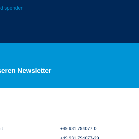
und spenden
seren Newsletter
ht
+49 931 794077-0
+49 931 794077-29