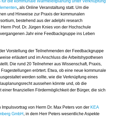
 für die kommunale Wärmeleitplanung unter Verknüpfung
Elementen
„ als Online Veranstaltung statt. Um die
iehen und Hinweise zur Praxis der kommunalen
sortium, bestehend aus der adelphi research
errn Prof. Dr. Jürgen Knies von der Hochschule
m vergangenen Jahr eine Feedbackgruppe ins Leben
 der Vorstellung der Teilnehmenden der Feedbackgruppe
weise erläutert und im Anschluss die Arbeitshypothesen
tellt. Die rund 20 Teilnehmer aus Wissenschaft, Praxis,
Fragestellungen erörtert. Etwa, ob eine neue kommunale
sgestaltet werden sollte, wie die Verknüpfung eines
Bauplanungsrecht aussehen könnte und, ob die
iner finanziellen Fördermöglichkeit der Bürger, die sich
 Impulsvortrag von Herrn Dr. Max Peters von der
KEA
temberg GmbH
, in dem Herr Peters wesentliche Aspekte