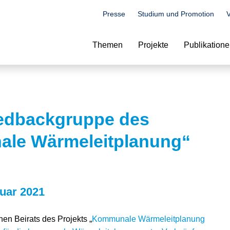
Presse
Studium und Promotion
V
Suche
Themen
Projekte
Publikation
eedbackgruppe des
le Wärmeleitplanung“
uar 2021
hen Beirats des Projekts „
Kommunale Wärmeleitplanung