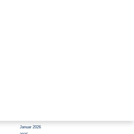
Zeitraum
August 2026
Juli 2026
Juni 2026
Mai 2026
April 2026
März 2026
Februar 2026
Januar 2026