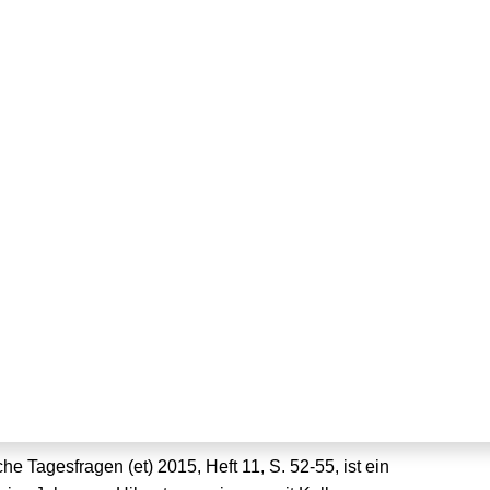
g von Strom- und
hienen
iche Tagesfragen (et) 2015, Heft 11, S. 52-55, ist ein