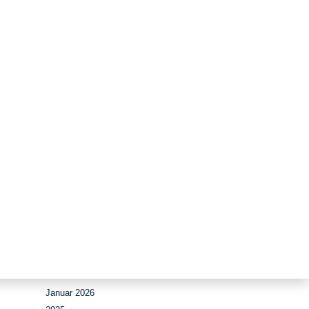
Zeitraum
August 2026
Juli 2026
Juni 2026
Mai 2026
April 2026
März 2026
Februar 2026
Januar 2026