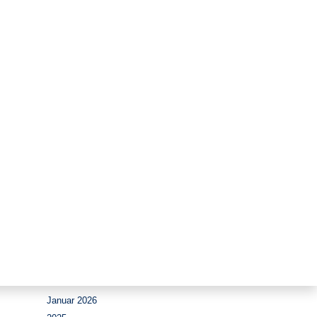
Zeitraum
August 2026
Juli 2026
Juni 2026
Mai 2026
April 2026
März 2026
Februar 2026
Januar 2026