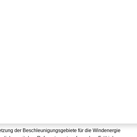
: Beschleunigung durch
gebiete?
etzung der Beschleunigungsgebiete für die Windenergie