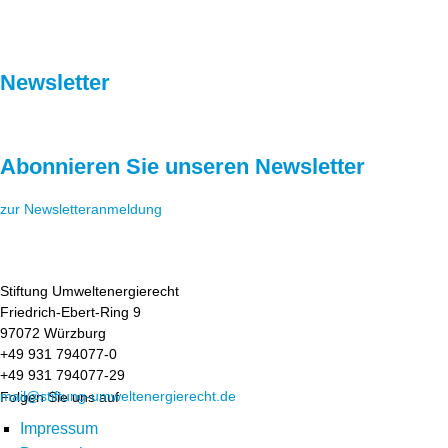
Newsletter
Abonnieren Sie unseren Newsletter
zur Newsletteranmeldung
Stiftung Umweltenergierecht
Friedrich-Ebert-Ring 9
97072 Würzburg
+49 931 794077-0
+49 931 794077-29
mail@stiftung-umweltenergierecht.de
Folgen Sie uns auf
Impressum