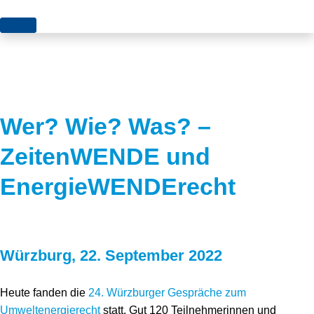
Themen
Projekte
Akzeptanz
Publikationen
Europa
Wer? Wie? Was? –
News
Flächen
ZeitenWENDE und
Blog
Genehmigungen
EnergieWENDErecht
Karriere
Grundsatzfragen
Über uns
Märkte
Würzburg, 22. September 2022
Netze
Stiftungsporträt
Sektorenkopplung
Team
Heute fanden die
24. Würzburger Gespräche zum
Umweltenergierecht
statt. Gut 120 Teilnehmerinnen und