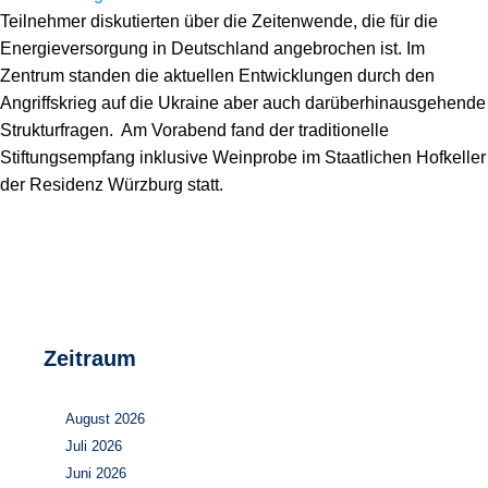
Speicher
Forschungsnetzwerk
Teilnehmer diskutierten über die Zeitenwende, die für die
Energieversorgung in Deutschland angebrochen ist. Im
Stromerzeugung
Bibliothek
Zentrum standen die aktuellen Entwicklungen durch den
Angriffskrieg auf die Ukraine aber auch darüberhinausgehende
Wärme
Newsletter
Strukturfragen. Am Vorabend fand der traditionelle
Stiftungsempfang inklusive Weinprobe im Staatlichen Hofkeller
Wasserstoff
Infomaterial
der Residenz Würzburg statt.
Schriften zum Umweltenergierecht
Zeitraum
August 2026
Juli 2026
Juni 2026