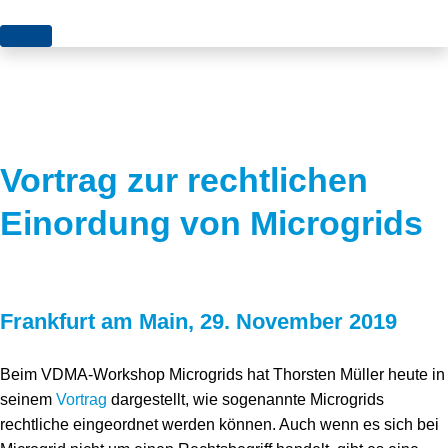
Themen
Projekte
Akzeptanz
Publikationen
Europa
Vortrag zur rechtlichen
News
Flächen
Einordung von Microgrids
Blog
Genehmigungen
Karriere
Grundsatzfragen
Frankfurt am Main, 29. November 2019
Über uns
Märkte
Netze
Stiftungsporträt
Beim VDMA-Workshop Microgrids hat Thorsten Müller heute in
seinem
Vortrag
dargestellt, wie sogenannte Microgrids
Sektorenkopplung
Team
rechtliche eingeordnet werden können. Auch wenn es sich bei